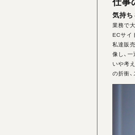
仕事
気持ち
業務で
ECサ
私達販
像し、
いや考
の折衝、