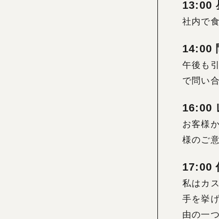
13:00
社内で食
14:0
午後も引
で問い合
16:0
お客様
様のご
17:0
私はカ
手を挙
由の一つ